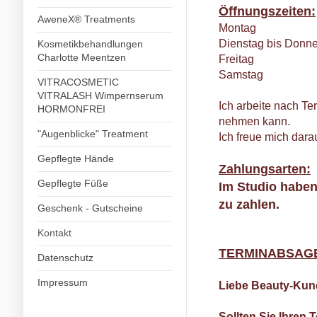
Öffnungszeiten:
AweneX® Treatments
Montag Term
Dienstag bis Donn
Kosmetikbehandlungen
Charlotte Meentzen
Freitag Ter
Samstag G
VITRACOSMETIC
VITRALASH Wimpernserum
Ich arbeite nach Te
HORMONFREI
nehmen kann.
"Augenblicke" Treatment
Ich freue mich dara
Gepflegte Hände
Zahlungsarten:
Gepflegte Füße
Im Studio haben
zu zahlen.
Geschenk - Gutscheine
Kontakt
TERMINABSAG
Datenschutz
Impressum
Liebe Beauty-Ku
Sollten Sie Ihren