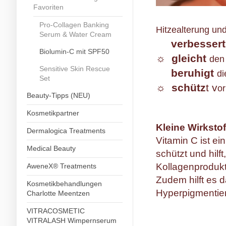
Favoriten
Pro-Collagen Banking
Hitzealterung un
Serum & Water Cream
verbessert
Biolumin-C mit SPF50
☼
gleicht
den 
Sensitive Skin Rescue
beruhigt
di
Set
☼
schütz
t v
or
Beauty-Tipps (NEU)
50m
Kosmetikpartner
Kleine Wirksto
Dermalogica Treatments
Vitamin C ist ei
Medical Beauty
schützt und hilft
Kollagenprodukti
AweneX® Treatments
Zudem hilft es 
Kosmetikbehandlungen
Hyperpigmentie
Charlotte Meentzen
VITRACOSMETIC
VITRALASH Wimpernserum